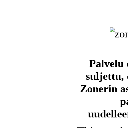
Palvelu 
suljettu,
Zonerin a
p
uudellee