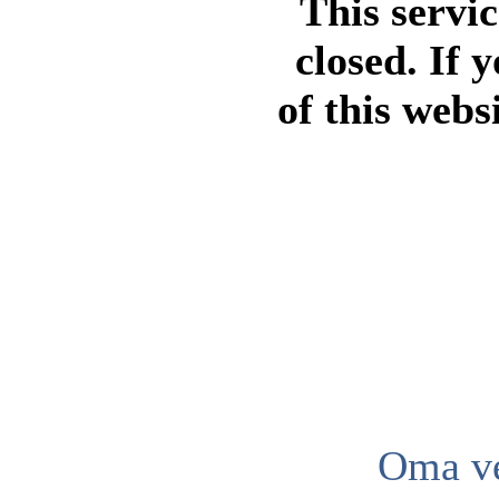
This servi
closed. If 
of this webs
Oma ve